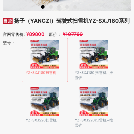
扬子（YANGZI）驾驶式扫雪机YZ-SXJ180系列
¥
89800
¥
107760
官网零售价:
原价：
型号：
YZ-SXJ180扫雪机
YZ-SXJ180扫雪机+推
雪铲
YZ-SXJ220扫雪机
YZ-SXJ220扫雪机+推
雪铲