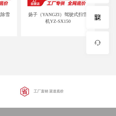
式除雪
扬子（YANGZI）驾驶式扫雪

机YZ-SX150

工厂直销 渠道底价