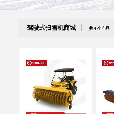
驾驶式扫雪机商城
共 4 个产品