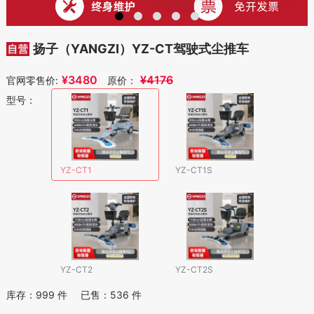
扬子（YANGZI）YZ-CT驾驶式尘推车
¥
3480
¥
4176
官网零售价:
原价：
型号：
YZ-CT1
YZ-CT1S
YZ-CT2
YZ-CT2S
库存：
999
件
已售：
536
件