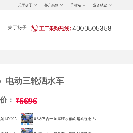
关于扬子
客户案例
手机站
业务纵览
4000505358
关于扬子
I）电动三轮洒水车
6696
价：
¥
池48V20A
0.8方三合一 加厚PE水箱款 超威电池48v20A