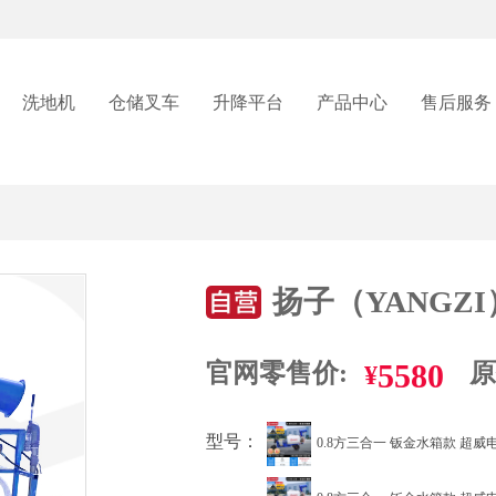
洗地机
仓储叉车
升降平台
产品中心
售后服务
扬子（YANGZ
5580
官网零售价:
原
¥
型号：
0.8方三合一 钣金水箱款 超威电