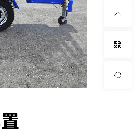


