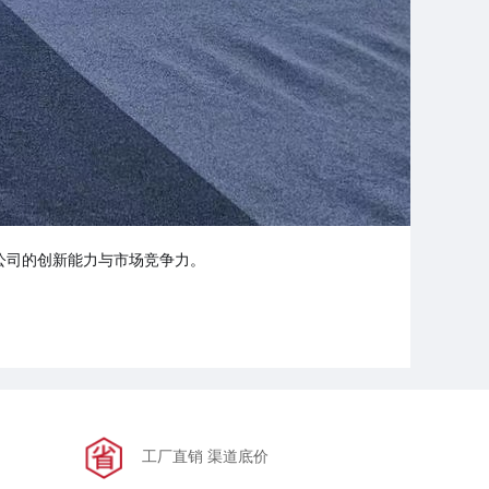
公司的创新能力与市场竞争力。
工厂直销 渠道底价