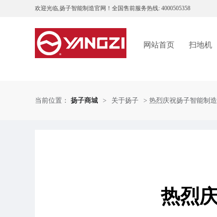
欢迎光临,扬子智能制造官网！全国售前服务热线: 4000505358
网站首页
扫地机
当前位置：
扬子商城
>
关于扬子
> 热烈庆祝扬子智能制
热烈