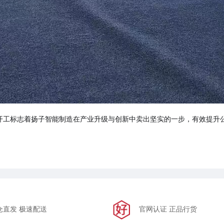
开工标志着扬子智能制造在产业升级与创新中卖出坚实的一步，有效提升
仓直发 极速配送
官网认证 正品行货