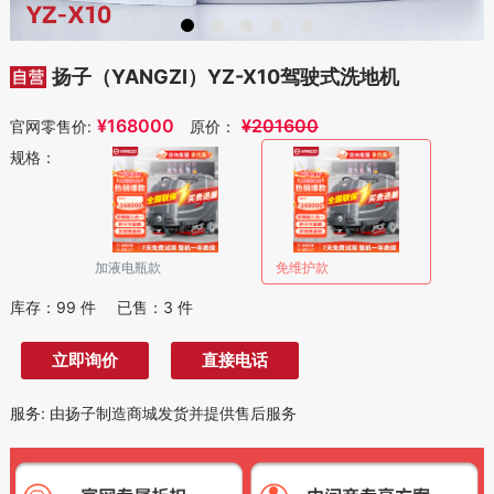
扬子（YANGZI）YZ-X10驾驶式洗地机
¥
168000
¥
201600
官网零售价:
原价：
规格：
加液电瓶款
免维护款
库存：
99
件
已售：
3
件
立即询价
直接电话
服务
:
由扬子制造商城发货并提供售后服务