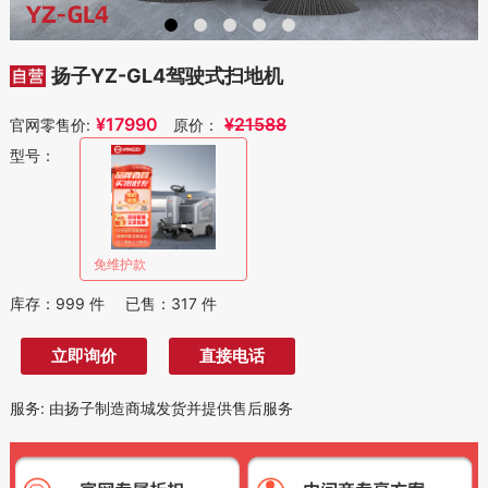
扬子YZ-GL4驾驶式扫地机
¥
17990
¥
21588
官网零售价:
原价：
型号：
免维护款
库存：
999
件
已售：
317
件
立即询价
直接电话
服务
:
由扬子制造商城发货并提供售后服务