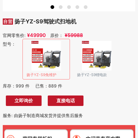
扬子YZ-S9驾驶式扫地机
¥
49990
¥
59988
官网零售价:
原价：
型号：
扬子YZ-S9免维护
扬子YZ-S9锂电款
库存：
999
件
已售：
889
件
立即询价
直接电话
服务
:
由扬子制造商城发货并提供售后服务